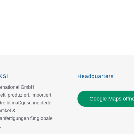
KSi
Headquarters
ternational GmbH
elt, produziert, importiert
Google Maps öffn
treibt maßgeschneiderte
tikel &
nfertigungen für globale
.