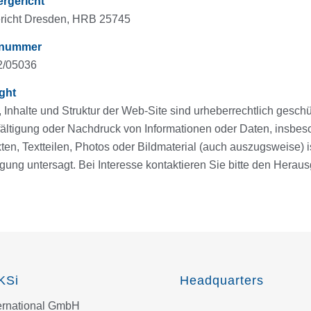
ergericht
richt Dresden, HRB 25745
rnummer
2/05036
ght
 Inhalte und Struktur der Web-Site sind urheberrechtlich geschü
fältigung oder Nachdruck von Informationen oder Daten, insb
ten, Textteilen, Photos oder Bildmaterial (auch auszugsweise) is
igung untersagt. Bei Interesse kontaktieren Sie bitte den Herau
KSi
Headquarters
ternational GmbH