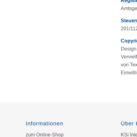
Regist
Amtsge
Steue
201/11
Copyri
Design,
Verviel
von Tex
Einwill
Informationen
Über 
zum Online-Shop
KSi In