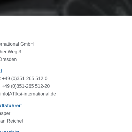
ternational GmbH
cher Weg 3
Dresden
t
: +49 (0)351-265 512-0
: +49 (0)351-265 512-20
 info[AT]ksi-international.de
ftsführer:
asper
ian Reichel