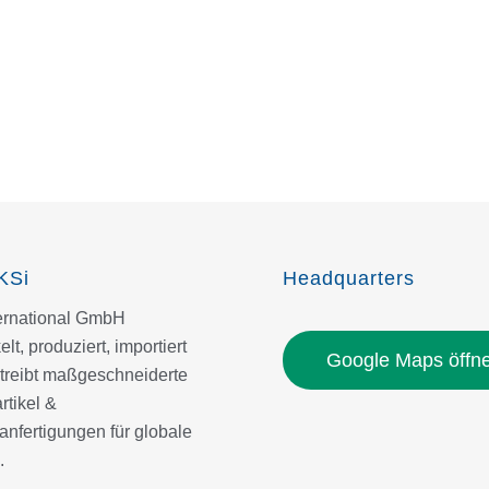
KSi
Headquarters
ternational GmbH
elt, produziert, importiert
Google Maps öffn
treibt maßgeschneiderte
tikel &
nfertigungen für globale
.