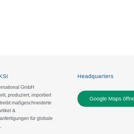
KSi
Headquarters
ternational GmbH
elt, produziert, importiert
Google Maps öffn
treibt maßgeschneiderte
tikel &
nfertigungen für globale
.