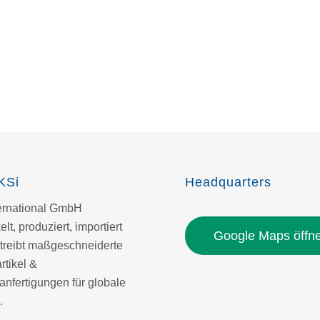
KSi
Headquarters
ternational GmbH
elt, produziert, importiert
Google Maps öffn
treibt maßgeschneiderte
tikel &
nfertigungen für globale
.