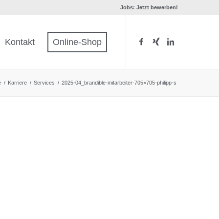
Jobs: Jetzt bewerben!
Kontakt
Online-Shop
e
/
Karriere
/
Services
/
2025-04_brandible-mitarbeiter-705×705-philipp-s